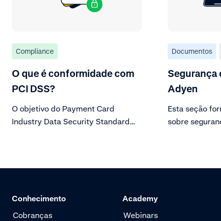
Compliance
Documentos
O que é conformidade com
Segurança 
PCI DSS?
Adyen
O objetivo do Payment Card
Esta seção fo
Industry Data Security Standard
sobre seguran
(PCI DSS) é proteger os dados do
obrigações de
titular do cartão de ameaças
comerciante.
crescentes à segurança dos dados.
Conhecimento
Academy
Cobranças
Webinars