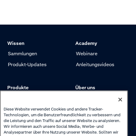
schicken können, damit sie
bezahlen können.
Wissen
Academy
Sammlungen
Webinare
Produkt-Updates
Anleitungsvideos
Produkte
Über uns
Preise
Adyen.com
Zahlungen
Unsere Geschichte
Diese Website verwendet Cookies und andere Tracker-
Technologien, um die Benutzerfreundlichkeit zu verbessern und
Risikomanagement
Newsletter
die Leistung und den Traffic auf unserer Website zu analysieren.
Wir informieren auch unsere Social Media-, Werbe- und
Authentifizierung
Karriere
Analysepartner über Ihre Nutzung unserer Website. Sollten wir