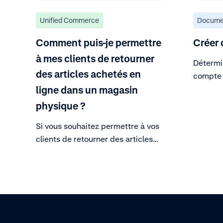
Unified Commerce
Docume
Comment puis-je permettre
Créer 
à mes clients de retourner
Détermin
des articles achetés en
compte 
magasin
ligne dans un magasin
physique ?
Si vous souhaitez permettre à vos
clients de retourner des articles
achetés en ligne dans un magasin
ou de retourner leurs achats
effectués en magasin en les
renvoyant à votre centre de
distribution, vous pouvez
configurer des remboursements