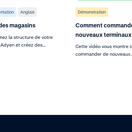
ntation
Anglais
Démonstration
des magasins
Comment commande
nouveaux terminaux
ez la structure de votre
Adyen et créez des
Cette vidéo vous montre
s.
commander de nouveaux
terminaux. Commandez un
pour l'environnement live 
suivant les instructions de
Assurez-vous d'activer le 
d'utilisateur approprié.