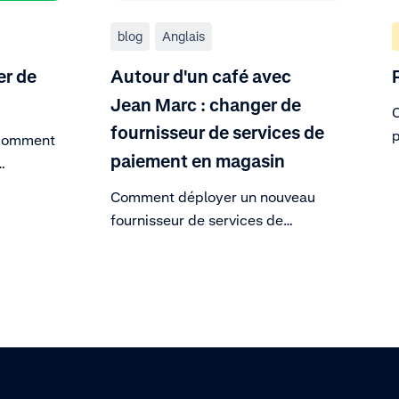
blog
Anglais
r de
Autour d'un café avec
Jean Marc : changer de
fournisseur de services de
p
 comment
s
paiement en magasin
 terminal
Comment déployer un nouveau
ou test en
fournisseur de services de
 la vidéo.
paiement en magasin sans même
rôle
que vos clients ne le remarquent.