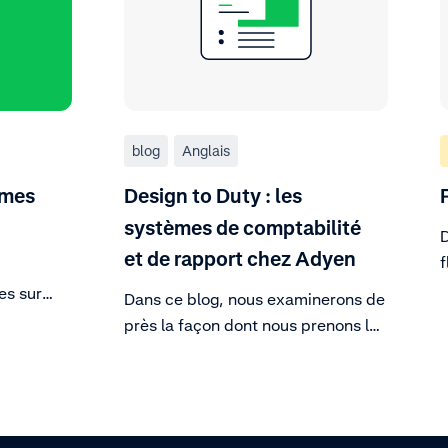
blog
Anglais
 mes
Design to Duty : les
systèmes de comptabilité
D
et de rapport chez Adyen
f
r
es sur
Dans ce blog, nous examinerons de
 Finance
près la façon dont nous prenons les
décisions concernant notre
s devez
système comptable et comment
ldes,
celui-ci a évolué en conséquence.