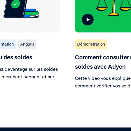
ntation
Anglais
Démonstration
 des soldes
Comment consulter
soldes avec Adyen
z davantage sur les soldes
e merchant account et sur la
Cette vidéo vous explique
 les gérer.
comment vérifier vos sold
Adyen. Accédez à l'onglet
de votre compte et vous y
trouverez tout ce que vou
savoir à propos de vos so
même au niveau de votre