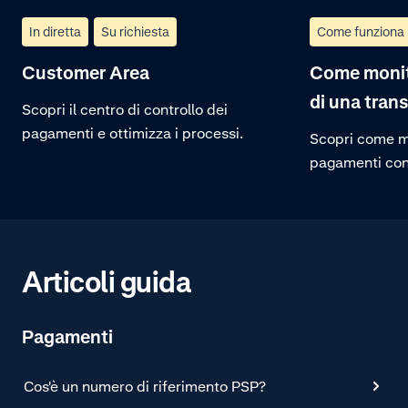
In diretta
Su richiesta
Come funziona
Customer Area
Come monit
di una tran
Scopri il centro di controllo dei
pagamenti e ottimizza i processi.
Scopri come mo
pagamenti con
Dopo aver effe
portale clienti
passaggi e visu
pagamento sel
Articoli guida
transazione sp
Pagamenti
Cos'è un numero di riferimento PSP?