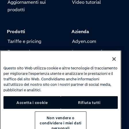
Aggiornamenti sui
Video tutorial
prodotti
Prodotti
Azienda
Tariffe e pricing
Adyen.com
Pagamenti
La nostra storia
Risk management
Newsletter
Questo sito Web utilizza cookie e altre tecnologie di tracciamento
Autenticazione
Carriere
per migliorare l’esperienza utente e analizzare le prestazioni e il
traffico del sito Web. Condividiamo anche informazioni
sull’utilizzo del nostro sito con i nostri partner di social media,
pubblicitari e analitici.
Accetta i cookie
Rifiuta tutti
Non vendere o
condividere i miei dati
personali